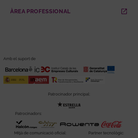
ÀREA PROFESSIONAL
ABRE EN NUEVA VENTANA
Amb el suport de
Patrocinador principal:
Abre en nueva ventana
Patrocinadors:
Abre en nueva ventana
Abre en nueva ventana
Abre e
Mitjà de comunicació oficial:
Partner tecnològic: