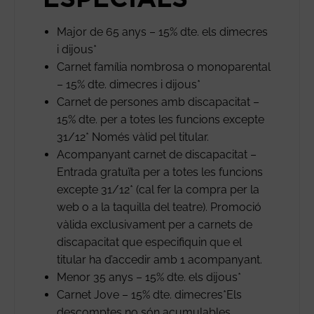
Major de 65 anys – 15% dte. els dimecres
i dijous*
Carnet família nombrosa o monoparental
– 15% dte. dimecres i dijous*
Carnet de persones amb discapacitat –
15% dte. per a totes les funcions excepte
31/12* Només vàlid pel titular.
Acompanyant carnet de discapacitat –
Entrada gratuïta per a totes les funcions
excepte 31/12* (cal fer la compra per la
web o a la taquilla del teatre). Promoció
vàlida exclusivament per a carnets de
discapacitat que especifiquin que el
titular ha d’accedir amb 1 acompanyant.
Menor 35 anys – 15% dte. els dijous*
Carnet Jove – 15% dte. dimecres*Els
descomptes no són acumulables