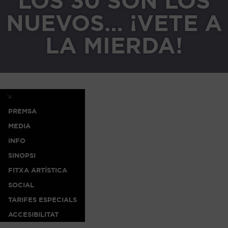
LOS 30 SON LOS
NUEVOS… ¡VETE A
LA MIERDA!
PREMSA
MEDIA
INFO
SINOPSI
FITXA ARTÍSTICA
SOCIAL
TARIFES ESPECIALS
ACCESIBILITAT