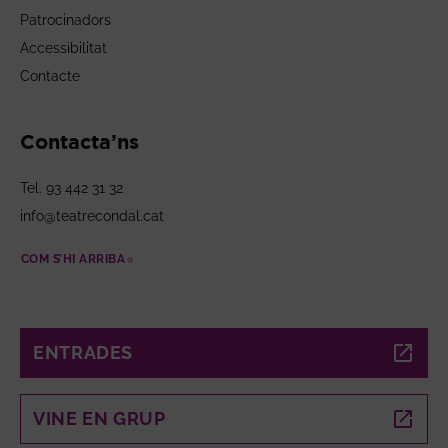
Patrocinadors
Accessibilitat
Contacte
Contacta’ns
Tel. 93 442 31 32
info@teatrecondal.cat
COM S’HI ARRIBA
ABRE EN NUEVA VENTANA
ENTRADES
ABRE EN NUEVA VENTANA
VINE EN GRUP
ABRE EN NUEVA VENTANA