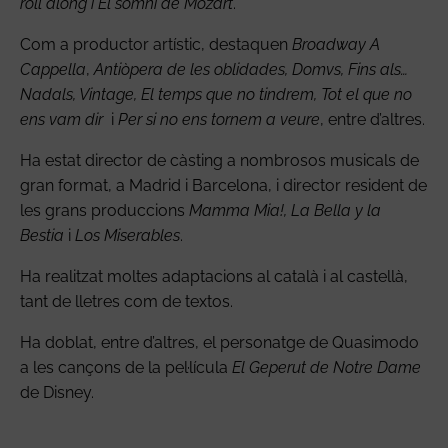
roll along i
El somni de Mozart
.
Com a productor artístic, destaquen
Broadway A
Cappella
,
Antiòpera de les oblidades, Domvs, Fins als…
Nadals, Vintage,
El temps que no tindrem
,
Tot el que no
ens vam dir
i
Per si no ens tornem a veure
, entre d’altres.
Ha estat director de càsting a nombrosos musicals de
gran format, a Madrid i Barcelona, i director resident de
les grans produccions
Mamma Mia!, La
Bella y la
Bestia
i
Los Miserables
.
Ha realitzat moltes adaptacions al català i al castellà,
tant de lletres com de textos.
Ha doblat, entre d’altres, el personatge de Quasimodo
a les cançons de la pel·lícula
El Geperut de Notre Dame
de Disney.