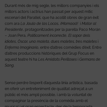
Durant més de mig segle, les millors companyies i els
millors actors i actrius han passat per aquest mític
escenari del Paral·lel, que ha acollit obres de gran èxit
com ara
La Jaula de las Locas
,
¡Mamaaá!
i
Matar al
Presidente
, protagonitzades per la parella Paco Morán
– Joan Pera,
Políticament incorrecte
,
El sopar dels
idiotes
,
Òscar, una maleta, dues maletes, tres maletes
i
Enfermo Imaginario
, entre d’altres comèdies d’èxit. Entre
d’altres produccions històriques del Grup Focus en
aquest teatre hi ha
Les Amistats Perilloses
i
Germans de
Sang
.
Sense perdre l’esperit d’aquesta línia artística, basada
en oferir un entreteniment de qualitat adreçat a un
públic el més ampli possible, i amb la voluntat de
compaginar la presència de la comèdia amb el
musical i el gran espectacle, des de la temporada