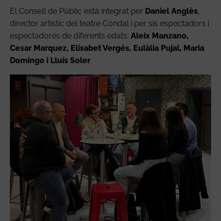
El Consell de Públic està integrat per
Daniel Anglès
,
director artístic del teatre Condal i per sis espectadors i
espectadores de diferents edats:
Aleix Manzano,
Cesar Marquez, Elisabet Vergés, Eulàlia Pujal, Maria
Domingo i Lluís Soler
.