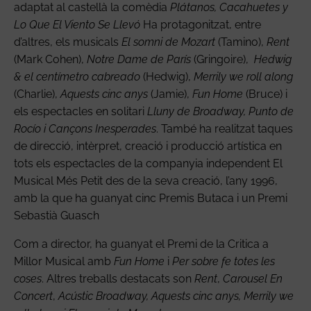
adaptat al castellà la comèdia
Plátanos, Cacahuetes y
Lo Que El Viento Se Llevó
Ha protagonitzat, entre
d’altres, els musicals
El somni de Mozart
(Tamino),
Rent
(Mark Cohen),
Notre Dame de París
(Gringoire),
Hedwig
& el centímetro cabreado
(Hedwig),
Merrily we roll along
(Charlie),
Aquests cinc anys
(Jamie),
Fun Home
(Bruce) i
els espectacles en solitari
Lluny de Broadway, Punto de
Rocío i Cançons Inesperades
. També ha realitzat taques
de direcció, intèrpret, creació i producció artística en
tots els espectacles de la companyia independent El
Musical Més Petit des de la seva creació, l’any 1996,
amb la que ha guanyat cinc Premis Butaca i un Premi
Sebastià Guasch
Com a director, ha guanyat el Premi de la Critica a
Millor Musical amb
Fun Home
i
Per sobre fe totes les
coses
. Altres treballs destacats son
Rent
,
Carousel En
Concert
,
Acústic Broadway,
Aquests cinc anys
, Merrily we