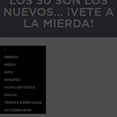
LOS 30 SON LOS
NUEVOS… ¡VETE A
LA MIERDA!
PRENSA
MEDIA
INFO
SINOPSIS
FICHA ARTÍSTICA
SOCIAL
TARIFAS ESPECIALES
ACCESIBILIDAD