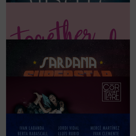
SERGIO BEZOS HA LLEGADO A TU
CIUDAD
EL 4 ABRIL DE 2025
MÁS INFORMACIÓN
TUELF POINTS, EL MUSICAL MÁS
EUROVISIVO (GOLDEN EDITION
2025)
DEL 28 DE ABRIL AL 12 MAYO DE 2025
MÁS INFORMACIÓN
SHARONNE THE BIG STAR SHOW
EL 2 JUNIO DE 2025
MÁS INFORMACIÓN