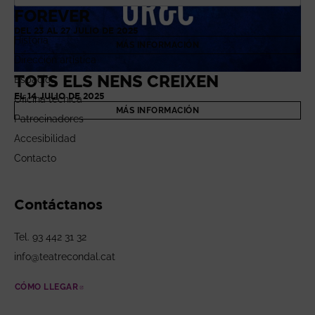
El Teatro
DEL 8 AL 20 JULIO DE 2025
FOREVER
MÁS INFORMACIÓN
DEL 23 AL 27 JULIO DE 2025
Historia
MÁS INFORMACIÓN
Dirección artística
TOTS ELS NENS CREIXEN
Espacios
EL 14 JULIO DE 2025
Oficina técnica
MÁS INFORMACIÓN
Patrocinadores
Accesibilidad
Contacto
Contáctanos
Tel. 93 442 31 32
info@teatrecondal.cat
CÓMO LLEGAR
ABRE EN NUEVA VENTANA