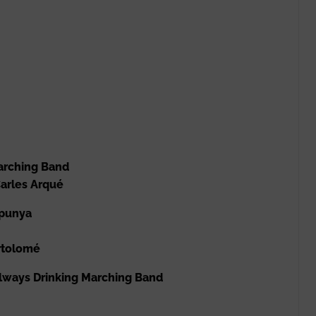
arching Band
arles Arqué
punya
artolomé
lways Drinking Marching Band