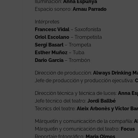
Iluminación:
Anna Espunya
Espacio sonoro:
Arnau Parrado
Intérpretes
Francesc Vidal
– Saxofonista
Oriol Escolano
– Trompetista
Sergi Basart
– Trompeta
Esther Muñoz
– Tuba
Dario Garcia
– Trombón
Dirección de producción:
Always Drinking M
Jefe de producción y producción ejecutiva:
C
Dirección técnica y técnica de luces:
Anna Es
Jefe técnico del teatro:
Jordi Ballbé
Tècnics del teatre:
Aleix Arbonès y Víctor B
Márquetin y comunicación de la compañía:
A
Márquetin y comunicación del teatro:
Focus
Reportaje fotográfico:
Maria Olmos