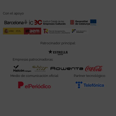
Con el apoyo
Patrocinador principal:
Abre en nueva ventana
Empresas patrocinadoras:
Abre en nueva ventana
Abre en nueva ventana
Abre en nueva ve
Abre e
Medio de comunicación oficial:
Partner tecnológico:
Abre en nueva ventana
Abre e