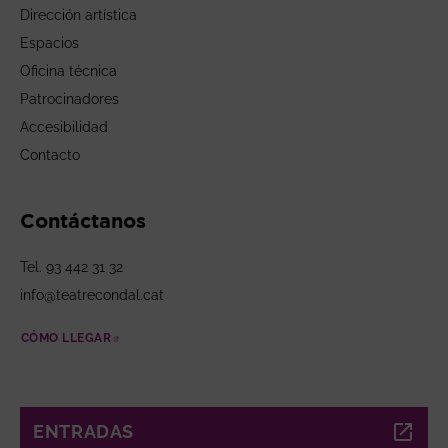
Dirección artística
Espacios
Oficina técnica
Patrocinadores
Accesibilidad
Contacto
Contáctanos
Tel. 93 442 31 32
info@teatrecondal.cat
CÓMO LLEGAR
ABRE EN NUEVA VENTANA
ENTRADAS
ABRE EN NUEVA VENTANA