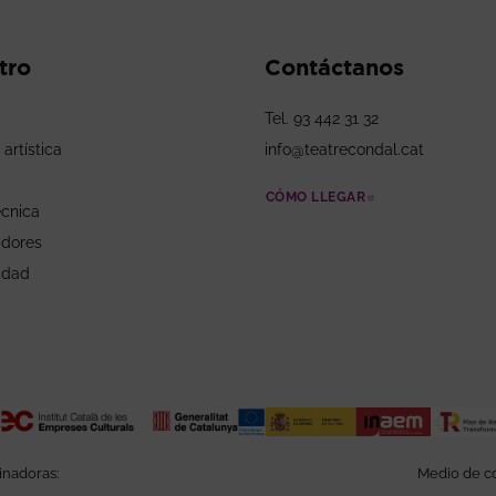
tro
Contáctanos
Tel. 93 442 31 32
 artística
info@teatrecondal.cat
CÓMO LLEGAR
ABRE EN NUEV
écnica
adores
idad
inadoras:
Medio de co