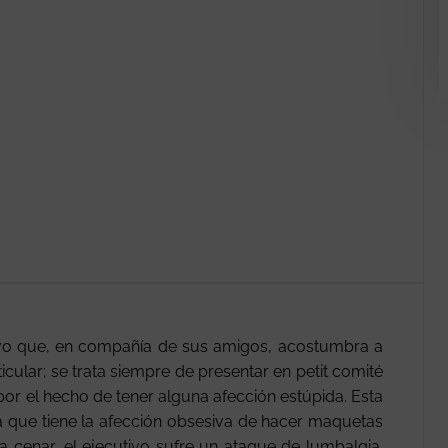
utivo que, en compañía de sus amigos, acostumbra a
ular; se trata siempre de presentar en petit comité
or el hecho de tener alguna afección estúpida. Esta
a que tiene la afección obsesiva de hacer maquetas
a cenar, el ejecutivo sufre un ataque de lumbalgia.