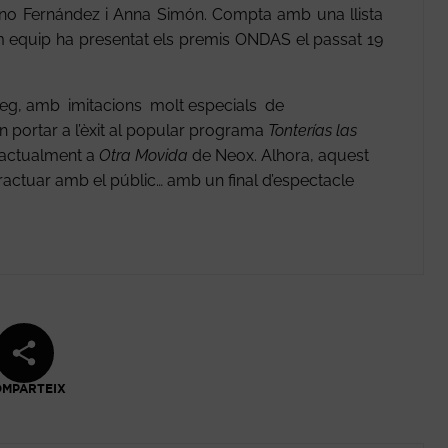
ino Fernández i Anna Simón. Compta amb una llista
 equip ha presentat els premis ONDAS el passat 19
eg, amb imitacions molt especials de
 portar a l’èxit al popular programa
Tonterías las
 actualment a
Otra Movida
de Neox. Alhora, aquest
eractuar amb el públic… amb un final d’espectacle
MPARTEIX