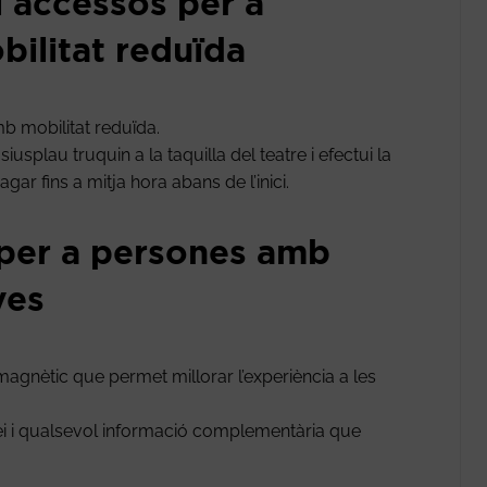
i accessos per a
ilitat reduïda
b mobilitat reduïda.
usplau truquin a la taquilla del teatre i efectui la
gar fins a mitja hora abans de l’inici.
 per a persones amb
ves
 magnètic que permet millorar l’experiència a les
vei i qualsevol informació complementària que