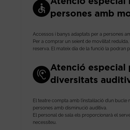
Atenció especial 
persones amb mob
Accessos i banys adaptats per a persones am
Per a comprar un seient de movilitat reduïda, si
reserva. El mateix dia de la funció la podran pa
Atenció especial
diversitats auditi
El teatre compta amb l’instal·lació d’un bucle
persones amb disminució auditiva.
El personal de sala els proporcionarà el ser
necessiteu.