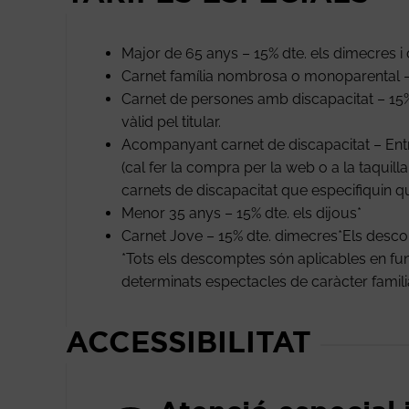
Major de 65 anys – 15% dte. els dimecres i 
Carnet família nombrosa o monoparental – 
Carnet de persones amb discapacitat – 15%
vàlid pel titular.
Acompanyant carnet de discapacitat – Entra
(cal fer la compra per la web o a la taquil
carnets de discapacitat que especifiquin q
Menor 35 anys – 15% dte. els dijous*
Carnet Jove – 15% dte. dimecres*Els des
*Tots els descomptes són aplicables en func
determinats espectacles de caràcter familiar, 
ACCESSIBILITAT