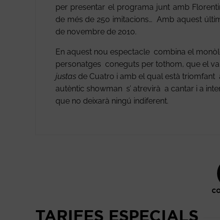
per presentar el programa junt amb Florent
de més de 250 imitacions… Amb aquest últim
de novembre de 2010.
En aquest nou espectacle combina el monòl
personatges coneguts per tothom, que el van
justas
de Cuatro i amb el qual està triomfant
autèntic showman s’ atrevirà a cantar i a int
que no deixarà ningú indiferent.
CO
TARIFES ESPECIALS