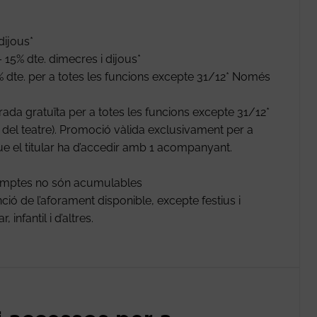
dijous*
15% dte. dimecres i dijous*
 dte. per a totes les funcions excepte 31/12* Només
da gratuïta per a totes les funcions excepte 31/12*
la del teatre). Promoció vàlida exclusivament per a
ue el titular ha d’accedir amb 1 acompanyant.
comptes no són acumulables
ió de l’aforament disponible, excepte festius i
infantil i d’altres.