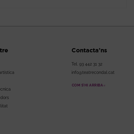
tre
Contacta’ns
Tel. 93 442 31 32
rtística
info@teatrecondal.cat
COM S’HI ARRIBA
ABRE EN NU
ècnica
adors
litat