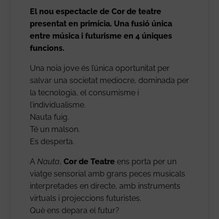
El nou espectacle de Cor de teatre
presentat en primícia. Una fusió única
entre música i futurisme en 4 úniques
funcions.
Una noia jove és l’única oportunitat per
salvar una societat mediocre, dominada per
la tecnologia, el consumisme i
l’individualisme.
Nauta fuig.
Té un malson.
Es desperta.
A
Nauta
,
Cor de Teatre
ens porta per un
viatge sensorial amb grans peces musicals
interpretades en directe, amb instruments
virtuals i projeccions futuristes.
Què ens depara el futur?