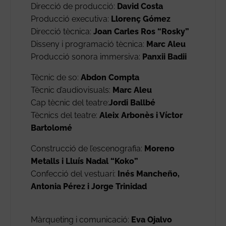
Direcció de producció:
David Costa
Producció executiva:
Llorenç Gómez
Direcció tècnica:
Joan Carles Ros “Rosky”
Disseny i programació tècnica:
Marc Aleu
Producció sonora immersiva:
Panxii Badii
Tècnic de so:
Abdon Compta
Tècnic d’audiovisuals:
Marc Aleu
Cap tècnic del teatre:
Jordi Ballbé
Tècnics del teatre:
Aleix Arbonès i Víctor
Bartolomé
Construcció de l’escenografia:
Moreno
Metalls i Lluís Nadal “Koko”
Confecció del vestuari:
Inés Mancheño,
Antonia Pérez i Jorge Trinidad
Màrqueting i comunicació:
Eva Ojalvo