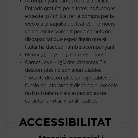
Acompanyant carnet de discapacitat –
Entrada gratuïta per a totes les funcions
excepte 31/12* (cal fer la compra per la
web o a la taquilla del teatre). Promoció
vàlida exclusivament per a carnets de
discapacitat que especifiquin que el
titular ha d’accedir amb 1 acompanyant.
Menor 35 anys – 15% dte. els dijous*
Carnet Jove – 15% dte. dimecres*Els
descomptes no són acumulables
*Tots els descomptes són aplicables en
funció de l’aforament disponible, excepte
festius i determinats espectacles de
caràcter familiar, infantil i d’altres.
ACCESSIBILITAT