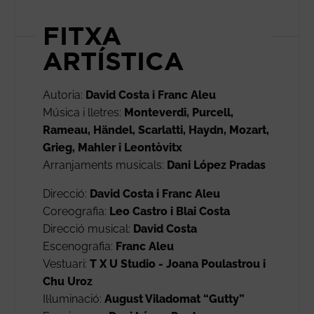
FITXA
ARTÍSTICA
Autoria:
David Costa i Franc Aleu
Música i lletres:
Monteverdi, Purcell,
Rameau, Händel, Scarlatti, Haydn, Mozart,
Grieg, Mahler i Leontòvitx
Arranjaments musicals:
Dani López Pradas
Direcció:
David Costa i Franc Aleu
Coreografia:
Leo Castro i Blai Costa
Direcció musical:
David Costa
Escenografia:
Franc Aleu
Vestuari:
T X U Studio - Joana Poulastrou i
Chu Uroz
Il·luminació:
August Viladomat “Gutty”