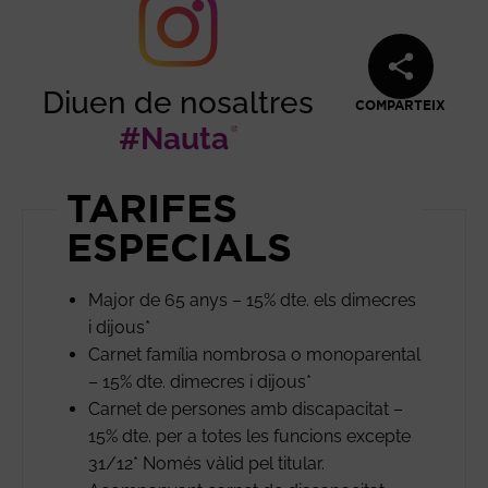
Diuen de nosaltres
COMPARTEIX
#Nauta
Abre en nueva v
TARIFES
ESPECIALS
Major de 65 anys – 15% dte. els dimecres
i dijous*
Carnet família nombrosa o monoparental
– 15% dte. dimecres i dijous*
Carnet de persones amb discapacitat –
15% dte. per a totes les funcions excepte
31/12* Només vàlid pel titular.