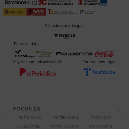
Patrocinador principal:
Abre en nueva ventana
Patrocinadors:
Abre en nueva ventana
Abre en nueva ventana
Abre e
Mitjà de comunicació oficial:
Partner tecnològic:
Abre en nueva ventana
Abre e
FOCUS ÉS
TEATRE ROMEA
TEATRE CONDAL
TEATRE GOYA
ABRE EN NUEVA VENTANA
ABRE EN
LA VILLARROEL
TEATRO LA LATINA
SCENICRIGHTS