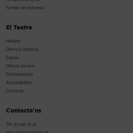
Família de teatrerus
El Teatre
Història
Direcció artística
Espais
Oficina tècnica
Patrocinadors
Accessibilitat
Contacte
Contacta’ns
Tel. 93 442 31 32
info@teatrecondal.cat