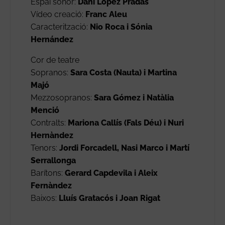
Espai sonor:
Dani López Pradas
Vídeo creació:
Franc Aleu
Caracterització:
Nio Roca i Sónia
Hernández
Cor de teatre
Sopranos:
Sara Costa (Nauta) i Martina
Majó
Mezzosopranos:
Sara Gómez i Natàlia
Menció
Contralts:
Mariona Callís (Fals Déu) i Nuri
Hernàndez
Tenors:
Jordi Forcadell, Nasi Marco i Martí
Serrallonga
Barítons:
Gerard Capdevila i Aleix
Fernàndez
Baixos:
Lluís Gratacós i Joan Rigat