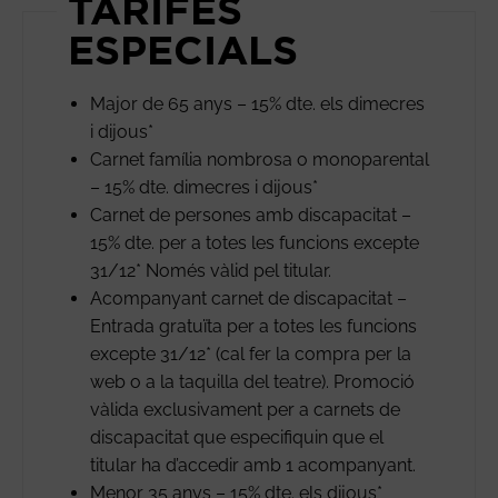
TARIFES
ESPECIALS
Major de 65 anys – 15% dte. els dimecres
i dijous*
Carnet família nombrosa o monoparental
– 15% dte. dimecres i dijous*
Carnet de persones amb discapacitat –
15% dte. per a totes les funcions excepte
31/12* Només vàlid pel titular.
Acompanyant carnet de discapacitat –
Entrada gratuïta per a totes les funcions
excepte 31/12* (cal fer la compra per la
web o a la taquilla del teatre). Promoció
vàlida exclusivament per a carnets de
discapacitat que especifiquin que el
titular ha d’accedir amb 1 acompanyant.
Menor 35 anys – 15% dte. els dijous*