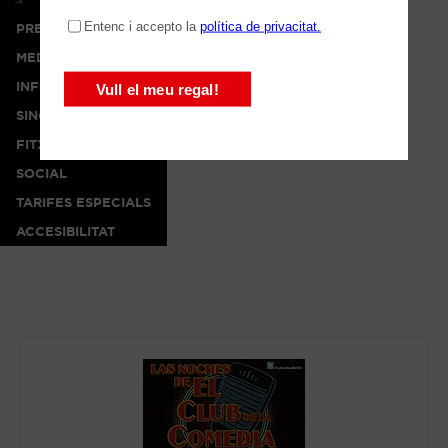
PREMSA
MEDIA
INFO
SINOPSI
FITXA ARTÍSTICA
SOCIAL
TARIFES ESPECIALS
ACCESIBILITAT