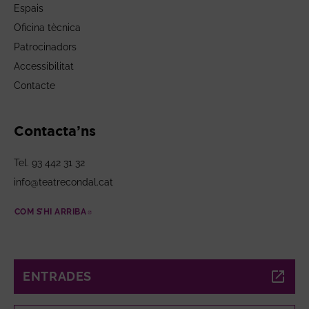
Espais
Oficina tècnica
Patrocinadors
Accessibilitat
Contacte
Contacta’ns
Tel. 93 442 31 32
info@teatrecondal.cat
COM S’HI ARRIBA
ABRE EN NUEVA VENTANA
ENTRADES
ABRE EN NUEVA VENTANA