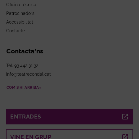
Oficina tècnica
Patrocinadors
Accessibilitat
Contacte
Contacta’ns
Tel. 93 442 31 32
info@teatrecondal.cat
COM S’HI ARRIBA
ABRE EN NUEVA VENTANA
ENTRADES
ABRE EN NUEVA VENTANA
VINE EN GRUP
ABRE EN NUEVA VENTANA