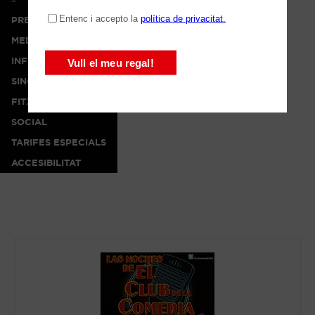
PREMSA
MEDIA
INFO
SINOPSI
FITXA ARTÍSTICA
SOCIAL
TARIFES ESPECIALS
ACCESIBILITAT