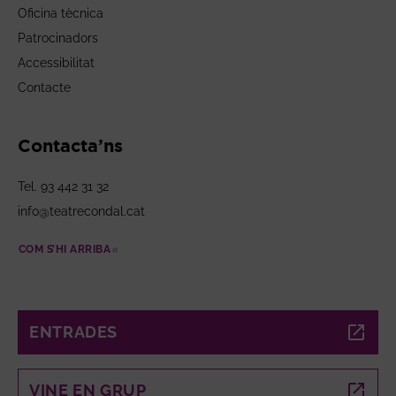
Oficina tècnica
Patrocinadors
Accessibilitat
Contacte
Contacta’ns
Tel. 93 442 31 32
info@teatrecondal.cat
COM S’HI ARRIBA
ABRE EN NUEVA VENTANA
ENTRADES
ABRE EN NUEVA VENTANA
VINE EN GRUP
ABRE EN NUEVA VENTANA