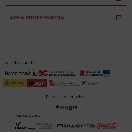
ÀREA PROFESSIONAL
ABRE EN NUEVA VENTANA
Amb el suport de
Patrocinador principal:
Abre en nueva ventana
Patrocinadors:
Abre en nueva ventana
Abre en nueva ventana
Abre e