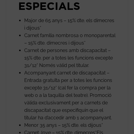
ESPECIALS
Major de 65 anys – 15% dte. els dimecres
i dijous*
Carnet família nombrosa o monoparental
– 15% dte. dimecres i dijous*
Carnet de persones amb discapacitat –
15% dte. per a totes les funcions excepte
31/12* Només vàlid pel titular.
Acompanyant carnet de discapacitat –
Entrada gratuïta per a totes les funcions
excepte 31/12* (cal fer la compra per la
web o a la taquilla del teatre). Promoció
vàlida exclusivament per a carnets de
discapacitat que especifiquin que el
titular ha d’accedir amb 1 acompanyant.
Menor 35 anys – 15% dte. els dijous*
Carnet Jove – 15% dte. dimecres*Els