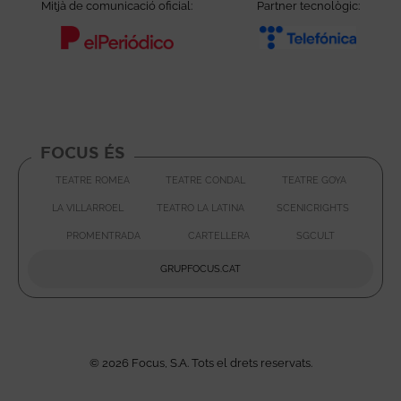
Mitjà de comunicació oficial:
Partner tecnològic:
Abre en nueva ventana
Abre e
FOCUS ÉS
TEATRE ROMEA
TEATRE CONDAL
TEATRE GOYA
ABRE EN NUEVA VENTANA
ABRE EN
LA VILLARROEL
TEATRO LA LATINA
SCENICRIGHTS
ABRE EN NUEVA VENTANA
ABRE EN NUEVA VENTAN
ABRE E
PROMENTRADA
CARTELLERA
SGCULT
ABRE EN NUEVA VENTANA
ABRE EN NUEVA VENTA
ABRE EN 
GRUPFOCUS.CAT
ABRE EN NUEVA VENTAN
© 2026 Focus, S.A. Tots el drets reservats.