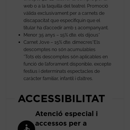
web o a la taquilla del teatre). Promoció
vàlida exclusivament per a carnets de
discapacitat que especifiquin que el
titular ha d’accedir amb 1 acompanyant.
Menor 35 anys – 15% dte. els dijous*
Carnet Jove – 15% dte. dimecres*Els
descomptes no són acumulables
*Tots els descomptes són aplicables en
funció de l’aforament disponible, excepte
festius i determinats espectacles de
caràcter familiar, infantil i d’altres.
ACCESSIBILITAT
Atenció especial i
accessos per a