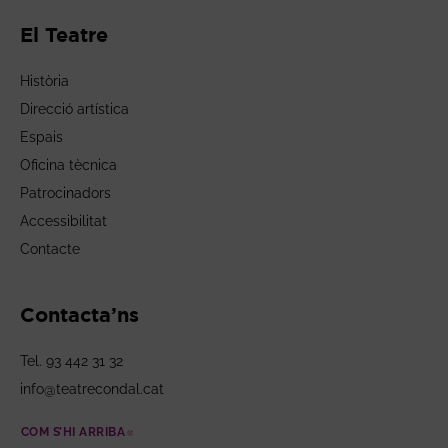
El Teatre
Història
Direcció artística
Espais
Oficina tècnica
Patrocinadors
Accessibilitat
Contacte
Contacta’ns
Tel. 93 442 31 32
info@teatrecondal.cat
COM S’HI ARRIBA
ABRE EN NUEVA VENTANA