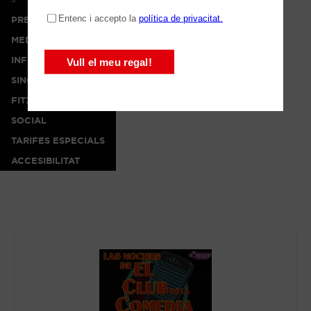
PREMSA
MEDIA
INFO
SINOPSI
FITXA ARTÍSTICA
SOCIAL
TARIFES ESPECIALS
ACCESIBILITAT