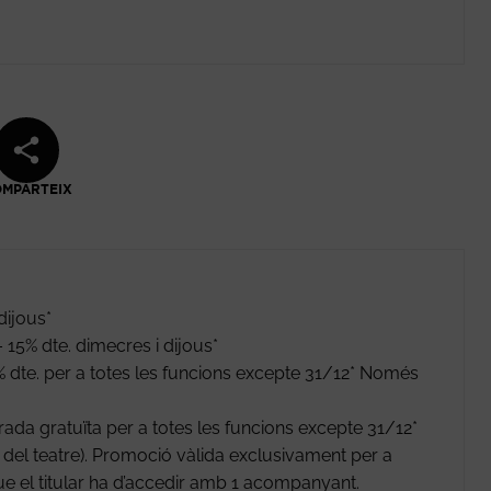
MPARTEIX
dijous*
15% dte. dimecres i dijous*
 dte. per a totes les funcions excepte 31/12* Només
da gratuïta per a totes les funcions excepte 31/12*
la del teatre). Promoció vàlida exclusivament per a
ue el titular ha d’accedir amb 1 acompanyant.