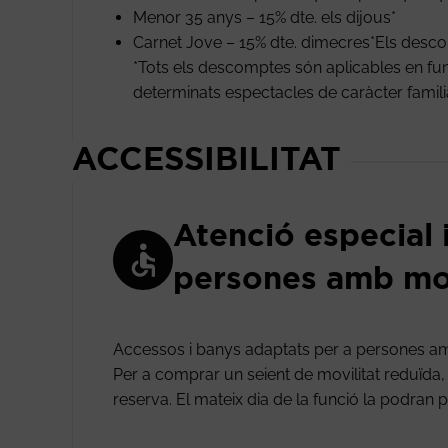
Menor 35 anys – 15% dte. els dijous*
Carnet Jove – 15% dte. dimecres*Els des
*Tots els descomptes són aplicables en func
determinats espectacles de caràcter familiar, 
ACCESSIBILITAT
Atenció especial 
persones amb mob
Accessos i banys adaptats per a persones am
Per a comprar un seient de movilitat reduïda, si
reserva. El mateix dia de la funció la podran pa