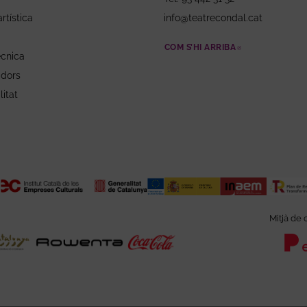
rtística
info@teatrecondal.cat
COM S’HI ARRIBA
ABRE EN NU
ècnica
adors
litat
Mitjà de 
re en nueva ventana
Abre en nueva ventana
Abre en nueva ventana