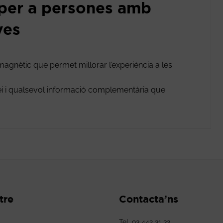
 per a persones amb
ves
 magnètic que permet millorar l’experiència a les
vei i qualsevol informació complementària que
tre
Contacta’ns
Tel. 93 442 31 32