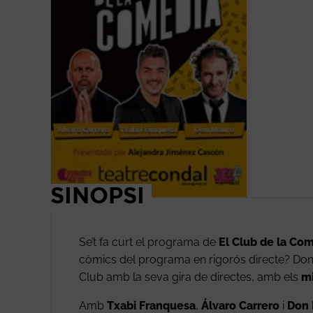
SINOPSI
Se’t fa curt el programa de
El Club de la Co
còmics del programa en rigorós directe? Doncs
Club amb la seva gira de directes, amb els
mi
Amb
Txabi Franquesa
,
Álvaro Carrero
i
Don