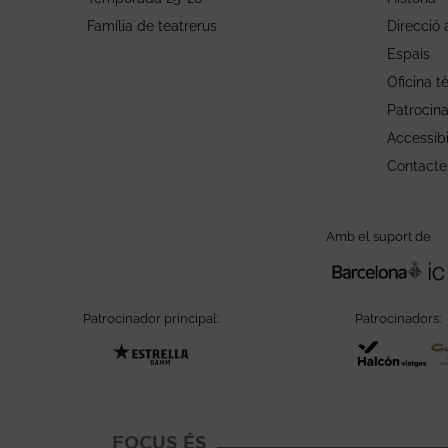
Família de teatrerus
Direcció a
Espais
Oficina t
Patrocin
Accessibi
Contacte
Amb el suport de
Patrocinador principal:
Patrocinadors:
Abre en nueva ventana
Ab
FOCUS ÉS