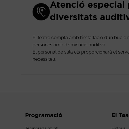
Atenció especial
diversitats auditi
El teatre compta amb l’instal·lació d’un bucle
persones amb disminució auditiva.
El personal de sala els proporcionarà el ser
necessiteu.
Programació
El Tea
Temporada 25-26
Història