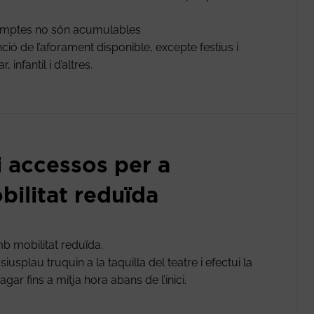
comptes no són acumulables
ió de l’aforament disponible, excepte festius i
infantil i d’altres.
i accessos per a
ilitat reduïda
b mobilitat reduïda.
usplau truquin a la taquilla del teatre i efectui la
gar fins a mitja hora abans de l’inici.