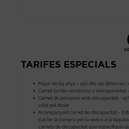
CO
TARIFES ESPECIALS
Major de 65 anys – 15% dte. els dimecres i 
Carnet família nombrosa o monoparental – 
Carnet de persones amb discapacitat – 15%
vàlid pel titular.
Acompanyant carnet de discapacitat – Entra
(cal fer la compra per la web o a la taquil
carnets de discapacitat que especifiquin q