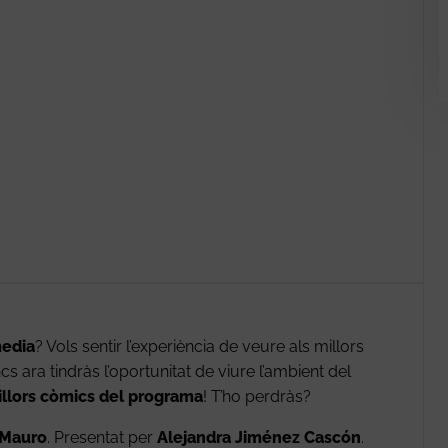
media
? Vols sentir l’experiència de veure als millors
 ara tindràs l’oportunitat de viure l’ambient del
llors còmics del programa
! T’ho perdràs?
 Mauro
. Presentat per
Alejandra Jiménez Cascón
.