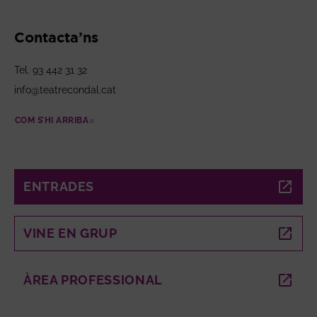
Contacta’ns
Tel. 93 442 31 32
info@teatrecondal.cat
COM S’HI ARRIBA
ABRE EN NUEVA VENTANA
ENTRADES
ABRE EN NUEVA VENTANA
VINE EN GRUP
ABRE EN NUEVA VENTANA
ÀREA PROFESSIONAL
ABRE EN NUEVA VENTANA