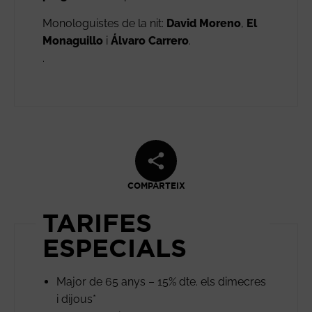
Monologuistes de la nit:
David Moreno
,
El
Monaguillo
i
Álvaro Carrero
.
.
COMPARTEIX
TARIFES
ESPECIALS
Major de 65 anys – 15% dte. els dimecres
i dijous*