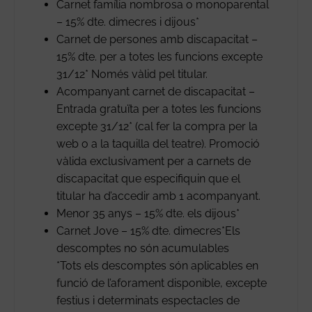
Carnet família nombrosa o monoparental
– 15% dte. dimecres i dijous*
Carnet de persones amb discapacitat –
15% dte. per a totes les funcions excepte
31/12* Només vàlid pel titular.
Acompanyant carnet de discapacitat –
Entrada gratuïta per a totes les funcions
excepte 31/12* (cal fer la compra per la
web o a la taquilla del teatre). Promoció
vàlida exclusivament per a carnets de
discapacitat que especifiquin que el
titular ha d’accedir amb 1 acompanyant.
Menor 35 anys – 15% dte. els dijous*
Carnet Jove – 15% dte. dimecres*Els
descomptes no són acumulables
*Tots els descomptes són aplicables en
funció de l’aforament disponible, excepte
festius i determinats espectacles de