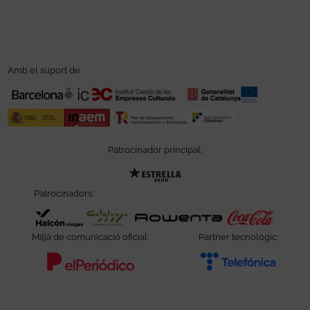
Amb el suport de
Patrocinador principal:
Abre en nueva ventana
Patrocinadors:
Abre en nueva ventana
Abre en nueva ventana
Abre e
Mitjà de comunicació oficial:
Partner tecnològic:
Abre en nueva ventana
Abre e