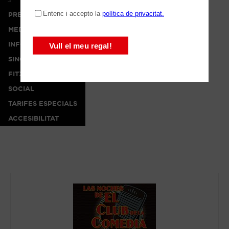
PREMSA
MEDIA
INFO
SINOPSI
FITXA ARTÍSTICA
SOCIAL
TARIFES ESPECIALS
ACCESIBILITAT