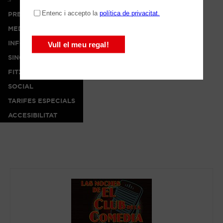
PREMSA
MEDIA
INFO
SINOPSI
FITXA ARTÍSTICA
SOCIAL
TARIFES ESPECIALS
ACCESIBILITAT