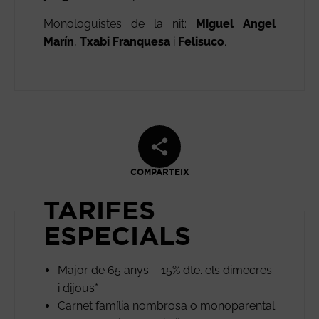
Monologuistes de la nit:
Miguel Angel
Marín
,
Txabi Franquesa
i
Felisuco
.
COMPARTEIX
TARIFES
ESPECIALS
Major de 65 anys – 15% dte. els dimecres
i dijous*
Carnet família nombrosa o monoparental