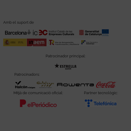
Amb el suport de
Patrocinador principal:
Abre en nueva ventana
Patrocinadors:
Abre en nueva ventana
Abre en nueva ventana
Abre e
Mitjà de comunicació oficial:
Partner tecnològic:
Abre en nueva ventana
Abre e