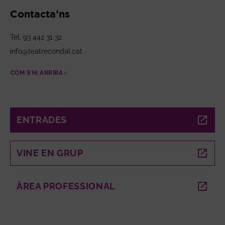
Contacta’ns
Tel. 93 442 31 32
info@teatrecondal.cat
COM S’HI ARRIBA
ABRE EN NUEVA VENTANA
ENTRADES
ABRE EN NUEVA VENTANA
VINE EN GRUP
ABRE EN NUEVA VENTANA
ÀREA PROFESSIONAL
ABRE EN NUEVA VENTANA