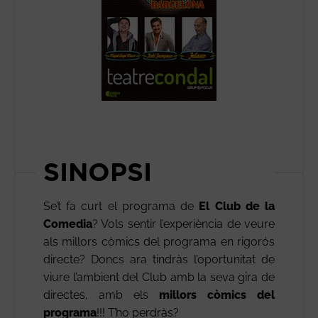
SINOPSI
Se’t fa curt el programa de
El Club de la
Comedia
? Vols sentir l’experiència de veure
als millors còmics del programa en rigorós
directe? Doncs ara tindràs l’oportunitat de
viure l’ambient del Club amb la seva gira de
directes, amb els
millors còmics del
programa
!!! T’ho perdràs?