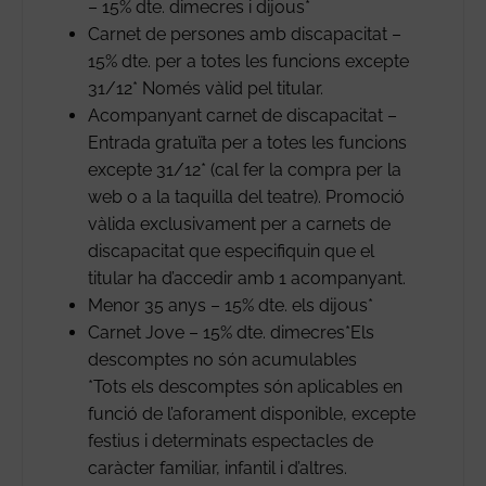
– 15% dte. dimecres i dijous*
Carnet de persones amb discapacitat –
15% dte. per a totes les funcions excepte
31/12* Només vàlid pel titular.
Acompanyant carnet de discapacitat –
Entrada gratuïta per a totes les funcions
excepte 31/12* (cal fer la compra per la
web o a la taquilla del teatre). Promoció
vàlida exclusivament per a carnets de
discapacitat que especifiquin que el
titular ha d’accedir amb 1 acompanyant.
Menor 35 anys – 15% dte. els dijous*
Carnet Jove – 15% dte. dimecres*Els
descomptes no són acumulables
*Tots els descomptes són aplicables en
funció de l’aforament disponible, excepte
festius i determinats espectacles de
caràcter familiar, infantil i d’altres.