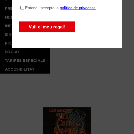
PREMSA
MEDIA
INFO
SINOPSI
FITXA ARTÍSTICA
SOCIAL
TARIFES ESPECIALS
ACCESIBILITAT