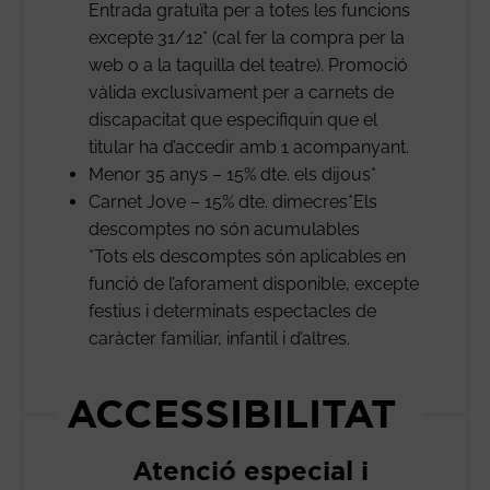
Entrada gratuïta per a totes les funcions
excepte 31/12* (cal fer la compra per la
web o a la taquilla del teatre). Promoció
vàlida exclusivament per a carnets de
discapacitat que especifiquin que el
titular ha d’accedir amb 1 acompanyant.
Menor 35 anys – 15% dte. els dijous*
Carnet Jove – 15% dte. dimecres*Els
descomptes no són acumulables
*Tots els descomptes són aplicables en
funció de l’aforament disponible, excepte
festius i determinats espectacles de
caràcter familiar, infantil i d’altres.
ACCESSIBILITAT
Atenció especial i