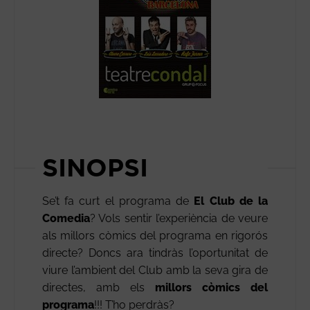
SINOPSI
Se’t fa curt el programa de
El Club de la
Comedia
? Vols sentir l’experiència de veure
als millors còmics del programa en rigorós
directe? Doncs ara tindràs l’oportunitat de
viure l’ambient del Club amb la seva gira de
directes, amb els
millors còmics del
programa
!!! T’ho perdràs?