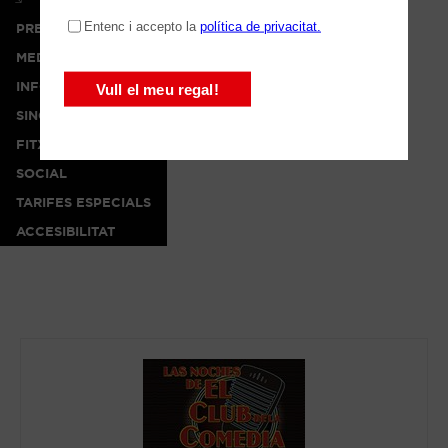
PREMSA
MEDIA
INFO
SINOPSI
FITXA ARTÍSTICA
SOCIAL
TARIFES ESPECIALS
ACCESIBILITAT