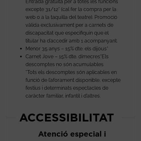
Entrada gratuïta per a totes les funcions
excepte 31/12* (cal fer la compra per la
web o a la taquilla del teatre). Promoció
vàlida exclusivament per a carnets de
discapacitat que especifiquin que el
titular ha d’accedir amb 1 acompanyant.
Menor 35 anys – 15% dte. els dijous*
Carnet Jove – 15% dte. dimecres*Els
descomptes no són acumulables
*Tots els descomptes són aplicables en
funció de l’aforament disponible, excepte
festius i determinats espectacles de
caràcter familiar, infantil i d’altres.
ACCESSIBILITAT
Atenció especial i