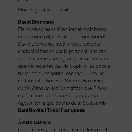
Monologuistes de la nit
David Broncano
Els nord-coreans s’han tornat molt bojos,
encara que pitjor és allò de Tiger Woods.
David Broncano, molt preocupat pels
sindicats i també per la patronal, analitza
aquests temes amb gran precisió, encara
que de vegades canvia d’opinió i es posa a
ballar polques sobre l’escenari. El noi ha
col·laborat a
Nuevos Cómicos, No somos
nadie, Estas no son las noticias, UAU!, Nos
gusta el cine de Canal+
i el programa
Alguien tenia que decirlo
de la Sexta amb
Dani Rovira i Txabi Franquesa
.
Álvaro Carrero
Les circumstàncies en què conflueixen els