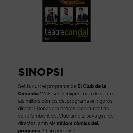
SINOPSI
Se’t fa curt el programa de
El Club de la
Comedia
? Vols sentir l’experiència de veure
als millors còmics del programa en rigorós
directe? Doncs ara tindràs l’oportunitat de
viure l’ambient del Club amb la seva gira de
directes, amb els
millors còmics del
programa
!!! T’ho perdràs?