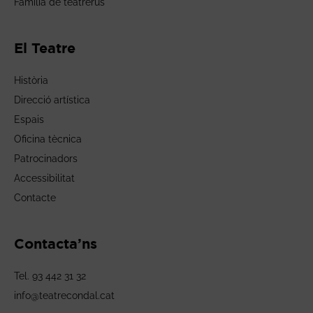
Família de teatrerus
El Teatre
Història
Direcció artística
Espais
Oficina tècnica
Patrocinadors
Accessibilitat
Contacte
Contacta’ns
Tel. 93 442 31 32
info@teatrecondal.cat