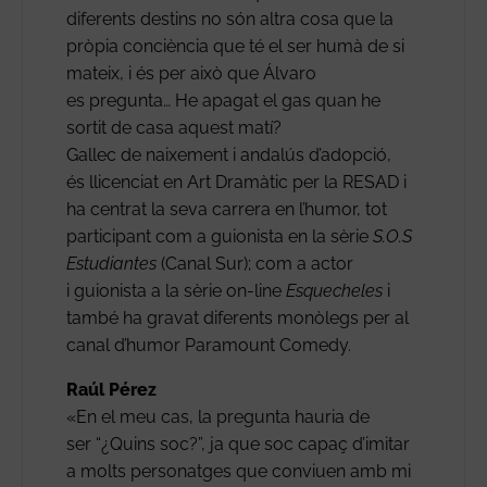
diferents destins no són altra cosa que la
pròpia conciència que té el ser humà de si
mateix, i és per això que Álvaro
es pregunta… He apagat el gas quan he
sortit de casa aquest matí?
Gallec de naixement i andalús d’adopció,
és llicenciat en Art Dramàtic per la RESAD i
ha centrat la seva carrera en l’humor, tot
participant com a guionista en la sèrie
S.O.S
Estudiantes
(Canal Sur); com a actor
i guionista a la sèrie on-line
Esquecheles
i
també ha gravat diferents monòlegs per al
canal d’humor Paramount Comedy.
Raúl Pérez
«En el meu cas, la pregunta hauria de
ser “¿Quins soc?”, ja que soc capaç d’imitar
a molts personatges que conviuen amb mi