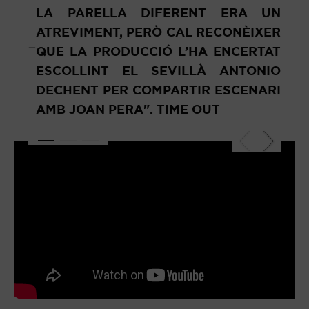
LA PARELLA DIFERENT ERA UN
SA
ATREVIMENT, PERÒ CAL RECONÈIXER
LA
QUE LA PRODUCCIÓ L’HA ENCERTAT
ÉS
ESCOLLINT EL SEVILLÀ ANTONIO
RE
DECHENT PER COMPARTIR ESCENARI
PE
AMB JOAN PERA".
TIME OUT
IN
TA
CO
AN
TE