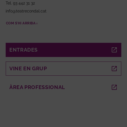
Tel. 93 442 31 32
info@teatrecondal.cat
COM S’HI ARRIBA
ABRE EN NUEVA VENTANA
ENTRADES
ABRE EN NUEVA VENTANA
VINE EN GRUP
ABRE EN NUEVA VENTANA
ÀREA PROFESSIONAL
ABRE EN NUEVA VENTANA