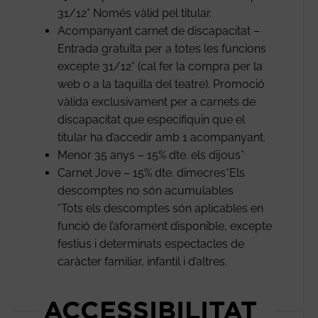
31/12* Només vàlid pel titular.
Acompanyant carnet de discapacitat –
Entrada gratuïta per a totes les funcions
excepte 31/12* (cal fer la compra per la
web o a la taquilla del teatre). Promoció
vàlida exclusivament per a carnets de
discapacitat que especifiquin que el
titular ha d’accedir amb 1 acompanyant.
Menor 35 anys – 15% dte. els dijous*
Carnet Jove – 15% dte. dimecres*Els
descomptes no són acumulables
*Tots els descomptes són aplicables en
funció de l’aforament disponible, excepte
festius i determinats espectacles de
caràcter familiar, infantil i d’altres.
ACCESSIBILITAT