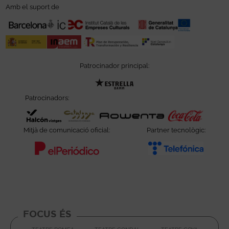
Amb el suport de
Patrocinador principal:
Abre en nueva ventana
Patrocinadors:
Abre en nueva ventana
Abre en nueva ventana
Abre e
Mitjà de comunicació oficial:
Partner tecnològic:
Abre en nueva ventana
Abre e
FOCUS ÉS