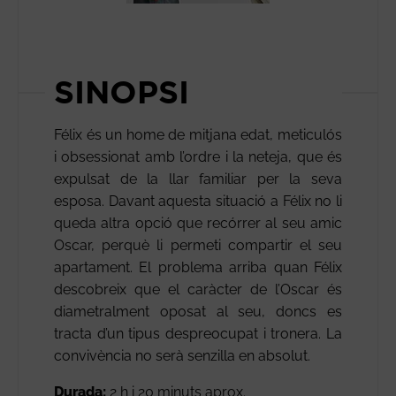
SINOPSI
Félix és un home de mitjana edat, meticulós
i obsessionat amb l’ordre i la neteja, que és
expulsat de la llar familiar per la seva
esposa. Davant aquesta situació a Félix no li
queda altra opció que recórrer al seu amic
Oscar, perquè li permeti compartir el seu
apartament. El problema arriba quan Félix
descobreix que el caràcter de l’Oscar és
diametralment oposat al seu, doncs es
tracta d’un tipus despreocupat i tronera. La
convivència no serà senzilla en absolut.
Durada:
2 h i 20 minuts aprox.