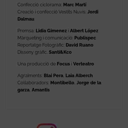
Confecció ciclorama:
Marc Martí
Creació i confecció Vestits Nuvis:
Jordi
Dalmau
Premsa:
Lidia Gimenez
i
Albert López
Màrqueting i comunicació:
Publispec
Reportatge Fotogràfic:
David Ruano
Disseny gràfic.
Santi&Kco
Una producció de
Focus
i
Verteatro
Agraïments:
Blai Pera
,
Laia Alberch
Col·laboradors:
Montibello
,
Jorge de la
garza
,
Amantis