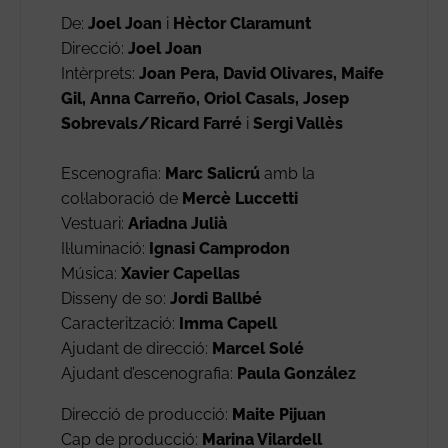
De:
Joel Joan
i
Hèctor Claramunt
Direcció:
Joel Joan
Intèrprets:
Joan Pera, David Olivares, Maife
Gil, Anna Carreño, Oriol Casals, Josep
Sobrevals/Ricard Farré
i
Sergi Vallès
Escenografia:
Marc Salicrú
amb la
col·laboració de
Mercè Luccetti
Vestuari:
Ariadna Julià
Il·luminació:
Ignasi Camprodon
Música:
Xavier Capellas
Disseny de so:
Jordi Ballbé
Caracterització:
Imma Capell
Ajudant de direcció:
Marcel Solé
Ajudant d’escenografia:
Paula González
Direcció de producció:
Maite Pijuan
Cap de producció:
Marina Vilardell