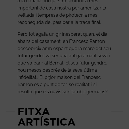
a la canalla, l’orquestra simfònica més
important de casa nostra per amenitzar la
vetllada i l’empresa de pirotècnia més
reconeguda del país per a la traca final.
Però tot agafa un gir inesperat quan, el dia
abans del casament, en Francesc Ramon
descobreix amb espant que la mare del seu
futur gendre va ser una antiga amant seva i
que va parir al Bernat, el seu futur gendre,
nou mesos després de la seva última
infidelitat… El pitjor malson del Francesc
Ramon és a punt de fer-se realitat: i si
resulta que els nuvis són també germans?
FITXA
ARTÍSTICA