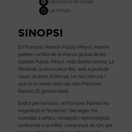
Espectacle en català
135 minuts
SINOPSI
En Francesc Ramon Pujols-Pinyol, mestre
galeter i artífex de la marca global de les
Galetes Pujols-Pinyol, està d’enhorabona. La
Meritxell, la seva única filla, està a punt de
casar-se amb el Bernat, un noi com cal i
que és la nineta dels ulls d’en Francesc
Ramon. El gendre ideal.
Endut per l’emoció, el Francesc Ramon ha
organitzat el “bodorrio” del segle. Ha
convidat a amics, coneguts i desconeguts,
contractat a la millor companyia de circ per