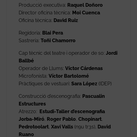
Producció executiva:
Raquel Doñoro
Director oficina tècnica:
Moi Cuenca
Oficina tècnica:
David Ruiz
Regidoria:
Blai Pera
Sastreria:
Toñi Chamorro
Cap tècnic del teatre i operador de so:
Jordi
Ballbé
Operador de Llums:
Víctor Cárdenas
Microfonista:
Víctor Bartolomé
Pràctiques de vestuari:
Sara López
(IDEP)
Construcció d’escenografia:
Pascualin
Estructures
Atrezzo:
Estudi-Taller d’escenografia
Jorba-Miró
,
Roger Pablo
,
Chopinart
,
Pedrotoolart
,
Xavi Valls
(n9u tr3s),
David
Ruano