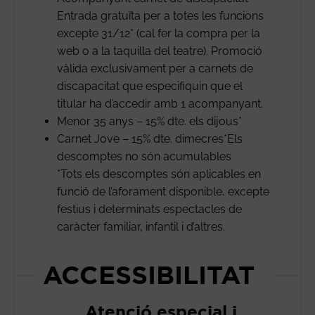
Entrada gratuïta per a totes les funcions
excepte 31/12* (cal fer la compra per la
web o a la taquilla del teatre). Promoció
vàlida exclusivament per a carnets de
discapacitat que especifiquin que el
titular ha d’accedir amb 1 acompanyant.
Menor 35 anys – 15% dte. els dijous*
Carnet Jove – 15% dte. dimecres*Els
descomptes no són acumulables
*Tots els descomptes són aplicables en
funció de l’aforament disponible, excepte
festius i determinats espectacles de
caràcter familiar, infantil i d’altres.
ACCESSIBILITAT
Atenció especial i