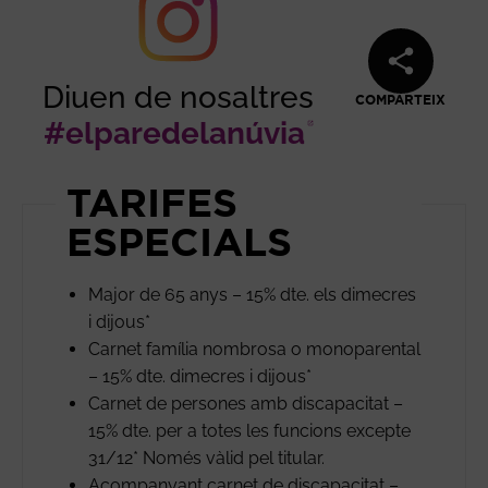
Diuen de nosaltres
COMPARTEIX
#elparedelanúvia
Abre en nu
TARIFES
ESPECIALS
Major de 65 anys – 15% dte. els dimecres
i dijous*
Carnet família nombrosa o monoparental
– 15% dte. dimecres i dijous*
Carnet de persones amb discapacitat –
15% dte. per a totes les funcions excepte
31/12* Només vàlid pel titular.
Acompanyant carnet de discapacitat –