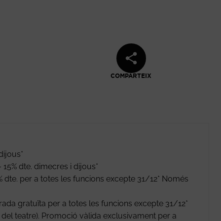
COMPARTEIX
e en nueva ventana
dijous*
15% dte. dimecres i dijous*
 dte. per a totes les funcions excepte 31/12* Només
da gratuïta per a totes les funcions excepte 31/12*
la del teatre). Promoció vàlida exclusivament per a