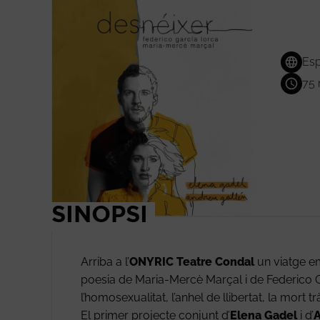
Esp
75 
SINOPSI
Arriba a l’
ONYRIC Teatre Condal
un viatge em
poesia de Maria-Mercè Marçal i de Federico Ga
l’homosexualitat, l’anhel de llibertat, la mort t
El primer projecte conjunt d’
Elena Gadel
i d’
A