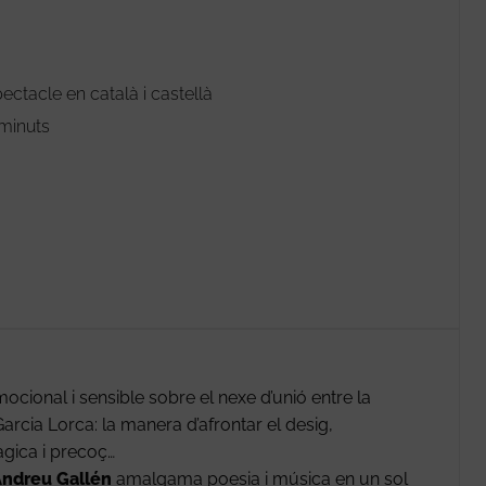
ectacle en català i castellà
minuts
ocional i sensible sobre el nexe d’unió entre la
rcia Lorca: la manera d’afrontar el desig,
ràgica i precoç…
ndreu Gallén
amalgama poesia i música en un sol