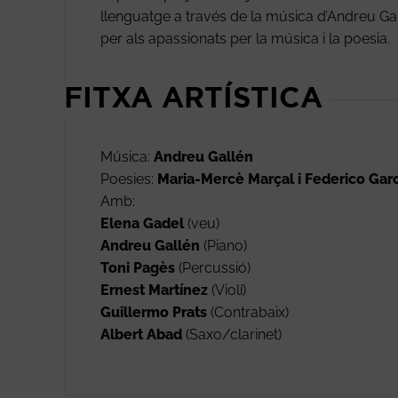
llenguatge a través de la música d’Andreu Gal
per als apassionats per la música i la poesia.
FITXA ARTÍSTICA
Música:
Andreu Gallén
Poesies:
Maria-Mercè Marçal i Federico Garc
Amb:
Elena Gadel
(veu)
Andreu Gallén
(Piano)
Toni Pagès
(Percussió)
Ernest Martínez
(Violí)
Guillermo Prats
(Contrabaix)
Albert Abad
(Saxo/clarinet)