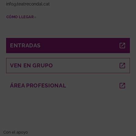
info@teatrecondal.cat
CÓMO LLEGAR
ABRE EN NUEVA VENTANA
ENTRADAS
ABRE EN NUEVA VENTANA
VEN EN GRUPO
ABRE EN NUEVA VENTANA
ÁREA PROFESIONAL
ABRE EN NUEVA VENTANA
Con el apoyo