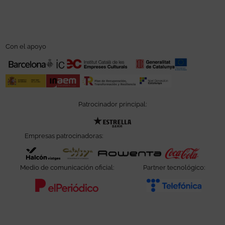
Con el apoyo
Patrocinador principal:
Abre en nueva ventana
Empresas patrocinadoras:
Abre en nueva ventana
Abre en nueva ventana
Abre en nueva ve
Abre e
Medio de comunicación oficial:
Partner tecnológico:
Abre en nueva ventana
Abre e