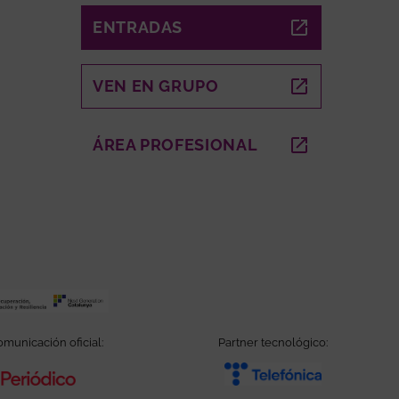
ENTRADAS
ABRE EN NUEVA VENTANA
VEN EN GRUPO
ABRE EN NUEVA VENTANA
A VENTANA
ÁREA PROFESIONAL
ABRE EN NUEVA VEN
municación oficial:
Partner tecnológico:
Abre en nueva ventana
Abre en nuev