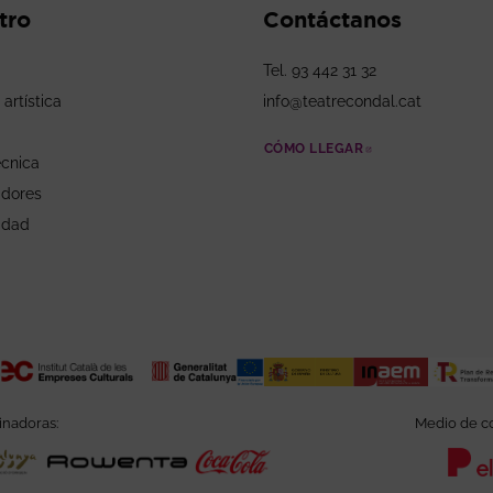
tro
Contáctanos
Tel. 93 442 31 32
 artística
info@teatrecondal.cat
CÓMO LLEGAR
ABRE EN NUEV
écnica
adores
idad
inadoras:
Medio de co
 en nueva ventana
Abre en nueva ventana
Abre en nueva ventana
Abre en nueva ventana