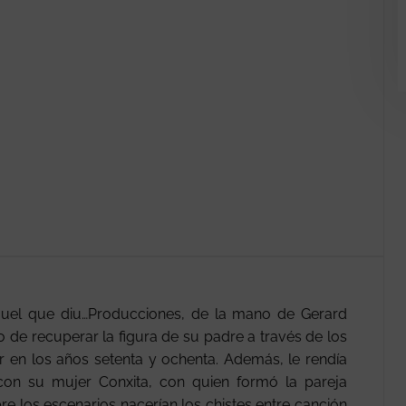
el que diu…Producciones, de la mano de Gerard
to de recuperar la figura de su padre a través de los
lar en los años setenta y ochenta. Además, le rendía
on su mujer Conxita, con quien formó la pareja
re los escenarios nacerían los chistes entre canción