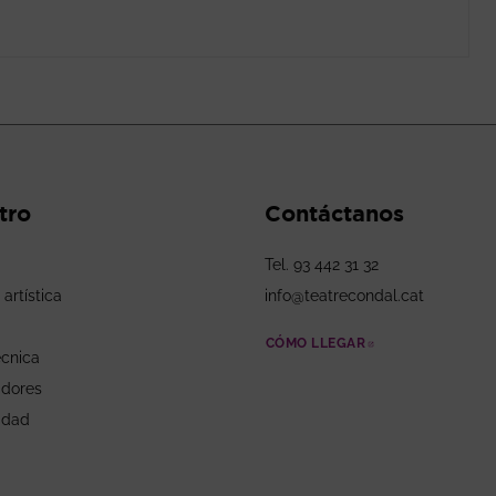
tro
Contáctanos
Tel. 93 442 31 32
 artística
info@teatrecondal.cat
CÓMO LLEGAR
ABRE EN NUEV
écnica
adores
idad