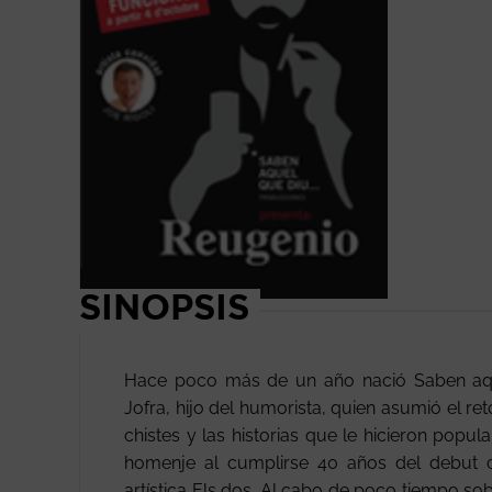
SINOPSIS
Hace poco más de un año nació Saben aqu
Jofra, hijo del humorista, quien asumió el re
chistes y las historias que le hicieron popu
homenje al cumplirse 40 años del debut c
artística Els dos. Al cabo de poco tiempo sob