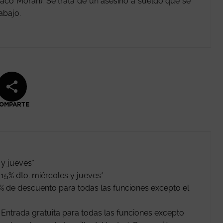
Paco Morán). Se trata de un asesino a sueldo que se
abajo.
OMPARTE
 y jueves*
15% dto. miércoles y jueves*
% de descuento para todas las funciones excepto el
ntrada gratuita para todas las funciones excepto