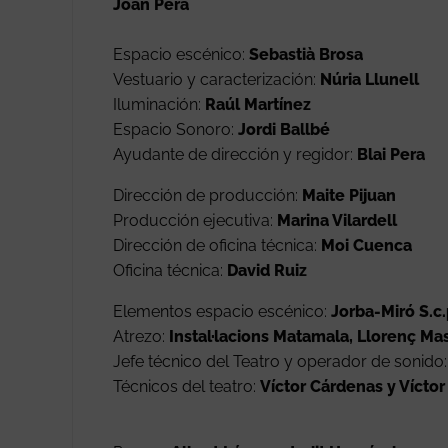
Joan Pera
Espacio escénico:
Sebastià Brosa
Vestuario y caracterización:
Núria Llunell
Iluminación:
Raúl Martínez
Espacio Sonoro:
Jordi Ballbé
Ayudante de dirección y regidor:
Blai Pera
Dirección de producción:
Maite Pijuan
Producción ejecutiva:
Marina Vilardell
Dirección de oficina técnica:
Moi Cuenca
Oficina técnica:
David Ruiz
Elementos espacio escénico:
Jorba-Miró S.c
Atrezo:
Instal·lacions Matamala, Llorenç Mas
Jefe técnico del Teatro y operador de sonido
Técnicos del teatro:
Víctor Cárdenas y Vícto