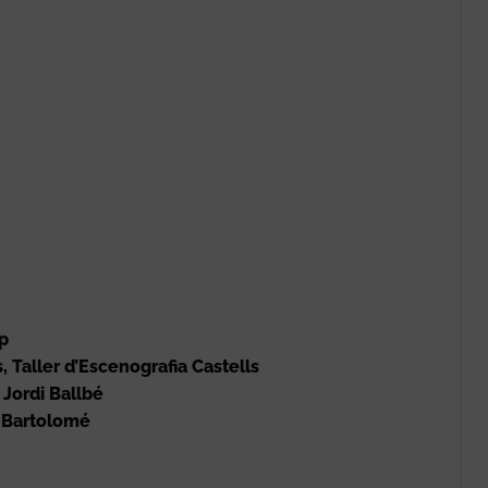
.p
, Taller d’Escenografia Castells
:
Jordi Ballbé
r Bartolomé