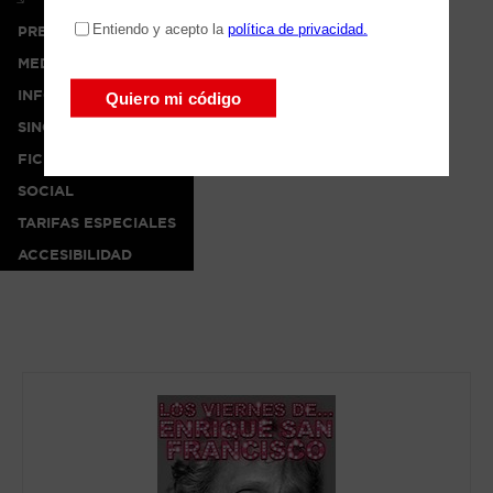
PRENSA
MEDIA
INFO
SINOPSIS
FICHA ARTÍSTICA
SOCIAL
TARIFAS ESPECIALES
ACCESIBILIDAD