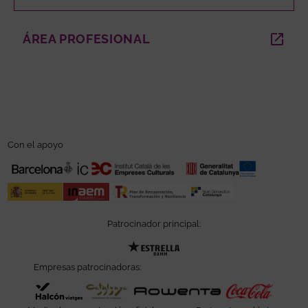
ÁREA PROFESIONAL
ABRE EN NUEVA VENTANA
Con el apoyo
Patrocinador principal:
Abre en nueva ventana
Empresas patrocinadoras:
Abre en nueva ventana
Abre en nueva ventana
Abre en nueva ve
Abre e