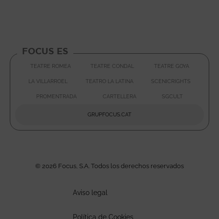
FOCUS ES
TEATRE ROMEA
TEATRE CONDAL
TEATRE GOYA
ABRE EN NUEVA VENTANA
ABRE EN
LA VILLARROEL
TEATRO LA LATINA
SCENICRIGHTS
ABRE EN NUEVA VENTANA
ABRE EN NUEVA VENTAN
ABRE E
PROMENTRADA
CARTELLERA
SGCULT
ABRE EN NUEVA VENTANA
ABRE EN NUEVA VENTA
ABRE EN 
GRUPFOCUS.CAT
ABRE EN NUEVA VENTAN
© 2026 Focus, S.A. Todos los derechos reservados
Aviso legal
Política de Cookies