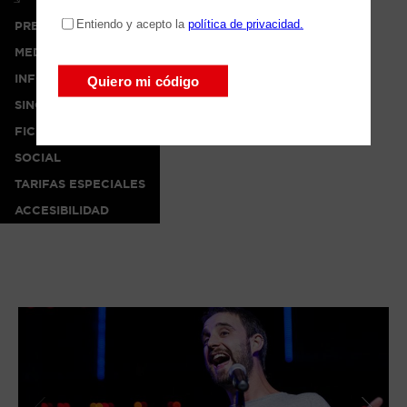
PRENSA
MEDIA
INFO
SINOPSIS
FICHA ARTÍSTICA
SOCIAL
TARIFAS ESPECIALES
ACCESIBILIDAD