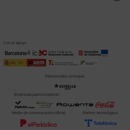
Con el apoyo
Patrocinador principal:
Abre en nueva ventana
Empresas patrocinadoras:
Abre en nueva ventana
Abre en nueva ventana
Abre en nueva ve
Abre e
Medio de comunicación oficial:
Partner tecnológico:
Abre en nueva ventana
Abre e