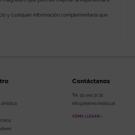
vicio y cualquier información complementaria que
tro
Contáctanos
Tel. 93 442 31 32
 artística
info@teatrecondal.cat
CÓMO LLEGAR
ABRE EN NUEV
écnica
adores