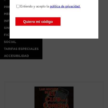
PRENSA
MEDIA
INFO
SINOPSIS
FICHA ARTÍSTICA
SOCIAL
TARIFAS ESPECIALES
ACCESIBILIDAD