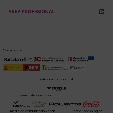
ÁREA PROFESIONAL
ABRE EN NUEVA VENTANA
Con el apoyo
Patrocinador principal:
Abre en nueva ventana
Empresas patrocinadoras:
Abre en nueva ventana
Abre en nueva ventana
Abre en nueva ve
Abre e
Medio de comunicación oficial:
Partner tecnológico: