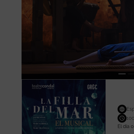
Esp
100
El día 