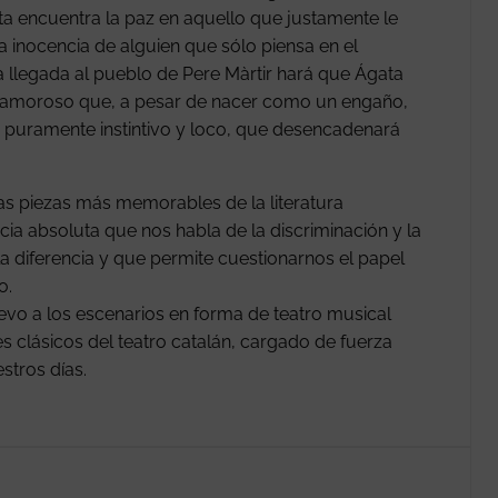
ata encuentra la paz en aquello que justamente le
la inocencia de alguien que sólo piensa en el
a llegada al pueblo de Pere Màrtir hará que Ágata
o amoroso que, a pesar de nacer como un engaño,
o, puramente instintivo y loco, que desencadenará
las piezas más memorables de la literatura
cia absoluta que nos habla de la discriminación y la
a diferencia y que permite cuestionarnos el papel
o.
vo a los escenarios en forma de teatro musical
s clásicos del teatro catalán, cargado de fuerza
stros días.