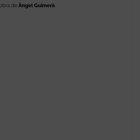
a obra de
Àngel Guimerà