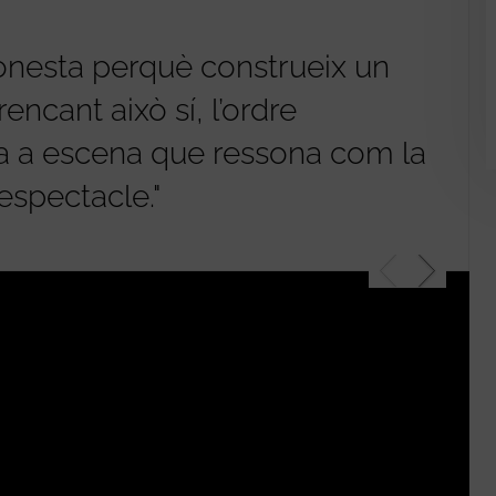
honesta perquè construeix un
"Se
encant això sí, l’ordre
rem
ca a escena que ressona com la
(un
espectacle."
des
dis
JUA