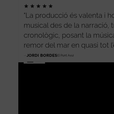
"La producció és valenta i 
musical des de la narració, tr
cronològic, posant la músi
remor del mar en quasi tot l’
JORDI BORDES
El Punt Avui