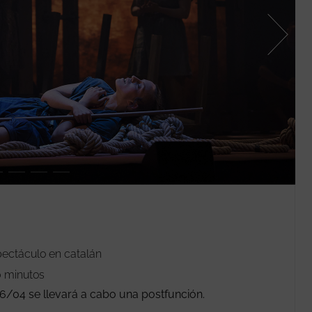
ectáculo en catalán
 minutos
06/04 se llevará a cabo una postfunción.