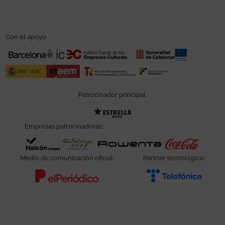
Con el apoyo
Patrocinador principal:
Abre en nueva ventana
Empresas patrocinadoras:
Abre en nueva ventana
Abre en nueva ventana
Abre en nueva ve
Abre e
Medio de comunicación oficial:
Partner tecnológico:
Abre en nueva ventana
Abre e