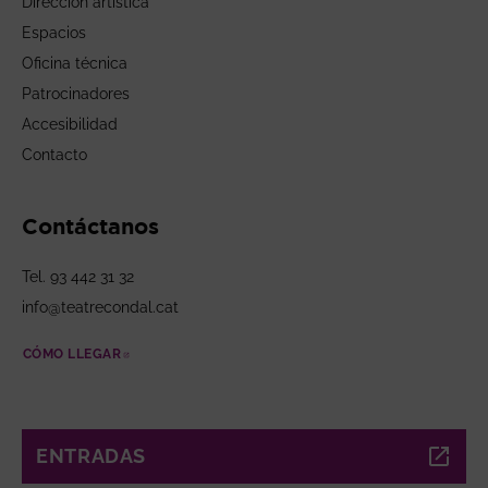
Dirección artística
Espacios
Oficina técnica
Patrocinadores
Accesibilidad
Contacto
Contáctanos
Tel. 93 442 31 32
info@teatrecondal.cat
CÓMO LLEGAR
ABRE EN NUEVA VENTANA
ENTRADAS
ABRE EN NUEVA VENTANA