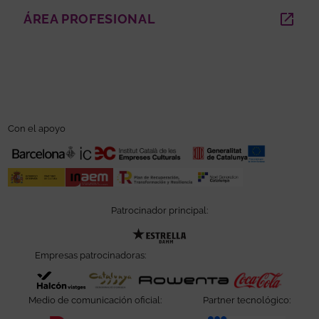
ÁREA PROFESIONAL
ABRE EN NUEVA VENTANA
Con el apoyo
Patrocinador principal:
Abre en nueva ventana
Empresas patrocinadoras:
Abre en nueva ventana
Abre en nueva ventana
Abre en nueva ve
Abre e
Medio de comunicación oficial:
Partner tecnológico: