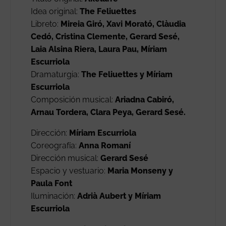
Idea original:
The Feliuettes
Libreto:
Mireia Giró, Xavi Morató, Clàudia
Cedó, Cristina Clemente, Gerard Sesé,
Laia Alsina Riera, Laura Pau, Míriam
Escurriola
Dramaturgia:
The Feliuettes y Míriam
Escurriola
Composición musical:
Ariadna Cabiró,
Arnau Tordera, Clara Peya, Gerard Sesé.
Dirección:
Míriam Escurriola
Coreografía:
Anna Romaní
Dirección musical:
Gerard Sesé
Espacio y vestuario:
Maria Monseny y
Paula Font
Iluminación:
Adrià Aubert y Míriam
Escurriola