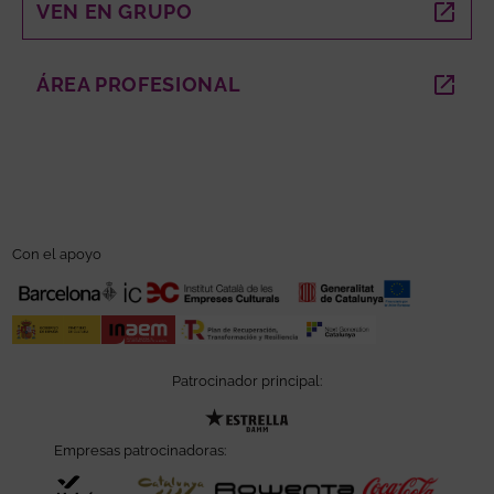
VEN EN GRUPO
ABRE EN NUEVA VENTANA
ÁREA PROFESIONAL
ABRE EN NUEVA VENTANA
Con el apoyo
Patrocinador principal:
Abre en nueva ventana
Empresas patrocinadoras:
Abre en nueva ventana
Abre en nueva ventana
Abre en nueva ve
Abre e