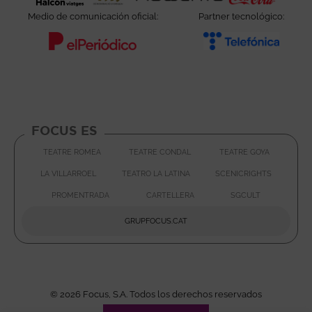
Medio de comunicación oficial:
Partner tecnológico:
Abre en nueva ventana
Abre e
FOCUS ES
TEATRE ROMEA
TEATRE CONDAL
TEATRE GOYA
ABRE EN NUEVA VENTANA
ABRE EN
LA VILLARROEL
TEATRO LA LATINA
SCENICRIGHTS
ABRE EN NUEVA VENTANA
ABRE EN NUEVA VENTAN
ABRE E
PROMENTRADA
CARTELLERA
SGCULT
ABRE EN NUEVA VENTANA
ABRE EN NUEVA VENTA
ABRE EN 
GRUPFOCUS.CAT
ABRE EN NUEVA VENTAN
© 2026 Focus, S.A. Todos los derechos reservados