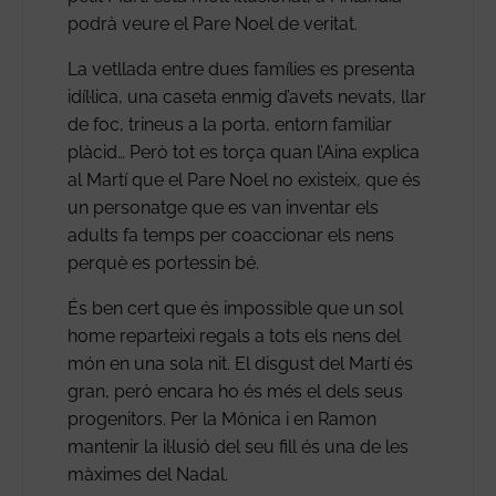
podrà veure el Pare Noel de veritat.
La vetllada entre dues famílies es presenta
idíl·lica, una caseta enmig d’avets nevats, llar
de foc, trineus a la porta, entorn familiar
plàcid… Però tot es torça quan l’Aina explica
al Martí que el Pare Noel no existeix, que és
un personatge que es van inventar els
adults fa temps per coaccionar els nens
perquè es portessin bé.
És ben cert que és impossible que un sol
home reparteixi regals a tots els nens del
món en una sola nit. El disgust del Martí és
gran, però encara ho és més el dels seus
progenitors. Per la Mònica i en Ramon
mantenir la il·lusió del seu fill és una de les
màximes del Nadal.