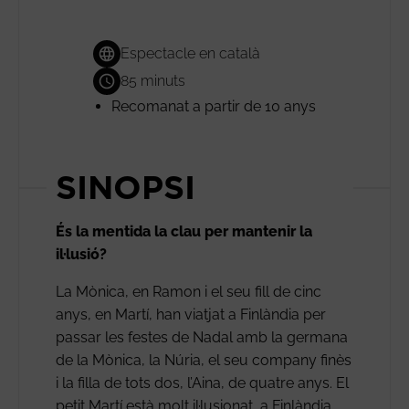
Espectacle en català
85 minuts
Recomanat a partir de 10 anys
SINOPSI
És la mentida la clau per mantenir la
il·lusió?
La Mònica, en Ramon i el seu fill de cinc
anys, en Martí, han viatjat a Finlàndia per
passar les festes de Nadal amb la germana
de la Mònica, la Núria, el seu company finès
i la filla de tots dos, l’Aina, de quatre anys. El
petit Martí està molt il·lusionat, a Finlàndia