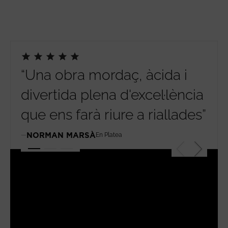
“Una obra mordaç, àcida i
“És
divertida plena d'excel·lència
iro
que ens farà riure a riallades”
dom
amb
NORMAN MARSÀ
En Platea
bon
bur
sor
AN