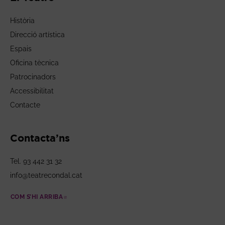
Història
Direcció artística
Espais
Oficina tècnica
Patrocinadors
Accessibilitat
Contacte
Contacta’ns
Tel. 93 442 31 32
info@teatrecondal.cat
COM S’HI ARRIBA
ABRE EN NUEVA VENTANA