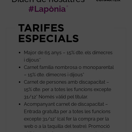
#Lapònia
Abre en nueva 
TARIFES
ESPECIALS
Major de 65 anys – 15% dte. els dimecres
i dijous*
Carnet família nombrosa o monoparental
– 15% dte. dimecres i dijous*
Carnet de persones amb discapacitat –
15% dte. per a totes les funcions excepte
31/12* Només vàlid pel titular.
Acompanyant carnet de discapacitat –
Entrada gratuïta per a totes les funcions
excepte 31/12* (cal fer la compra per la
web o a la taquilla del teatre). Promoció